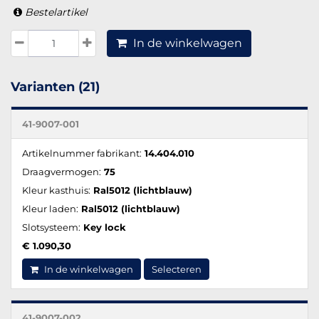
Bestelartikel
In de winkelwagen
Varianten (21)
41-9007-001
Artikelnummer fabrikant:
14.404.010
Draagvermogen:
75
Kleur kasthuis:
Ral5012 (lichtblauw)
Kleur laden:
Ral5012 (lichtblauw)
Slotsysteem:
Key lock
€ 1.090,30
In de winkelwagen
Selecteren
41-9007-002