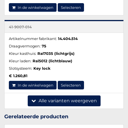
In de winkelwagen
Selecteren
41-9007-014
Artikelnummer fabrikant:
14.404.514
Draagvermogen:
75
Kleur kasthuis:
Ral7035 (lichtgrijs)
Kleur laden:
Ral5012 (lichtblauw)
Slotsysteem:
Key lock
€ 1.260,81
In de winkelwagen
Selecteren
Alle varianten weergeven
Gerelateerde producten