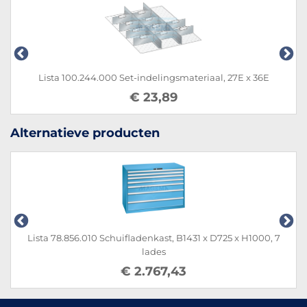
elingsmateriaal, 27E x 36E
Lista 100.234.000 Set-indel
3,89
€ 43
Alternatieve producten
.856.010 Schuifladenkast, B1431 x D725 x H1000, 7
Lista 14.4
lades
€ 2.767,43