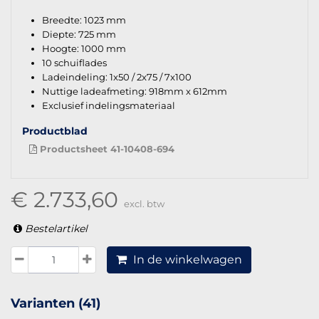
Breedte: 1023 mm
Diepte: 725 mm
Hoogte: 1000 mm
10 schuiflades
Ladeindeling: 1x50 / 2x75 / 7x100
Nuttige ladeafmeting: 918mm x 612mm
Exclusief indelingsmateriaal
Productblad
Productsheet 41-10408-694
€ 2.733,60
excl. btw
Bestelartikel
In de winkelwagen
Varianten (41)