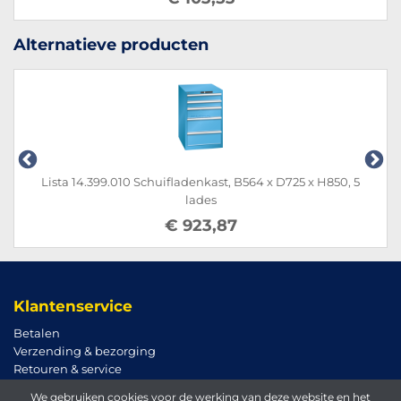
Alternatieve producten
Lista 14.399.010 Schuifladenkast, B564 x D725 x H850, 5
lades
€ 923,87
Klantenservice
Betalen
Verzending & bezorging
Retouren & service
We gebruiken cookies voor de werking van deze website en het