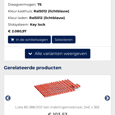
Draagvermogen:
75
Kleur kasthuis:
Ral5012 (lichtblauw)
Kleur laden:
Ral5012 (lichtblauw)
Slotsysteem:
Key lock
€ 2.080,97
In de winkelwagen
Selecteren
Alle varianten weergeven
Gerelateerde producten
Lista 80.388.000 Set-indelingsmateriaal, 54E x 36E
€ 103,53