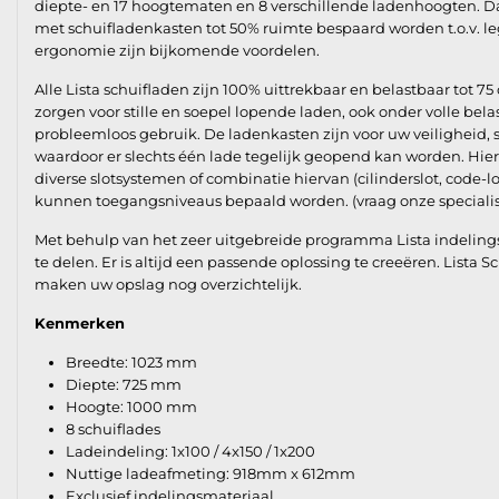
diepte- en 17 hoogtematen en 8 verschillende ladenhoogten. D
met schuifladenkasten tot 50% ruimte bespaard worden t.o.v. le
ergonomie zijn bijkomende voordelen.
Alle Lista schuifladen zijn 100% uittrekbaar en belastbaar tot 75 
zorgen voor stille en soepel lopende laden, ook onder volle bel
probleemloos gebruik. De ladenkasten zijn voor uw veiligheid,
waardoor er slechts één lade tegelijk geopend kan worden. Hie
diverse slotsystemen of combinatie hiervan (cilinderslot, code-l
kunnen toegangsniveaus bepaald worden. (vraag onze specialis
Met behulp van het zeer uitgebreide programma Lista indelings
te delen. Er is altijd een passende oplossing te creeëren. Lista 
maken uw opslag nog overzichtelijk.
Kenmerken
Breedte: 1023 mm
Diepte: 725 mm
Hoogte: 1000 mm
8 schuiflades
Ladeindeling: 1x100 / 4x150 / 1x200
Nuttige ladeafmeting: 918mm x 612mm
Exclusief indelingsmateriaal