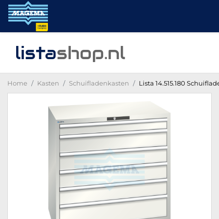
lista
shop
.nl
Home
Kasten
Schuifladenkasten
Lista 14.515.180 Schuifla