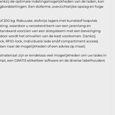
ankzij de optimale indelingsmogelijkheden van de laden, kan
gbordstellingen. Een stofarme, overzichtelijke opslag en hoge
of 200 kg. Robuuste, stofvrije lagers met kunststof loopvlak
asting, waardoor u verzekerd bent van een jarenlang en
 standaard voorzien van een slotsysteem met een beveiliging
rdoor wordt het omvallen van de kast voorkomen. Dankzij
ock, RFID-lock, individuele lade en/of compartiment access)
ten naar de mogelijkheden of een advies op maat)
materiaal zijn er eindeloos veel mogelijkheden om uw lades in
Script, een GRATIS etiketteer software en de diverse labelhouders