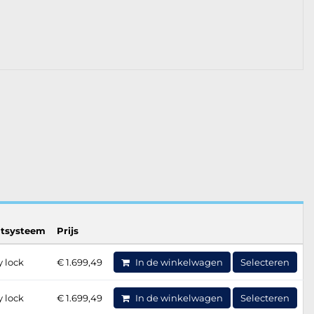
otsysteem
Prijs
y lock
€ 1.699,49
In de winkelwagen
Selecteren
y lock
€ 1.699,49
In de winkelwagen
Selecteren