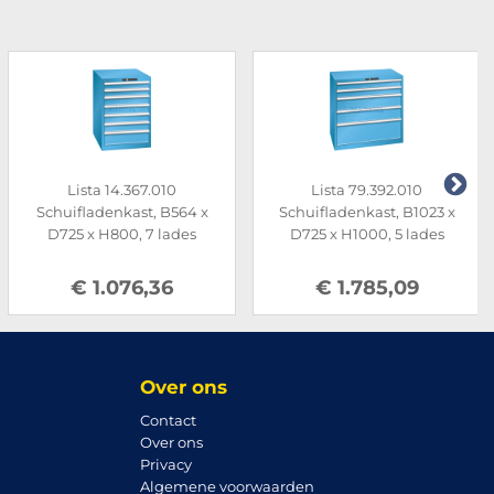
Lista 14.367.010
Lista 79.392.010
Schuifladenkast, B564 x
Schuifladenkast, B1023 x
D725 x H800, 7 lades
D725 x H1000, 5 lades
€ 1.076,36
€ 1.785,09
Over ons
Contact
Over ons
Privacy
Algemene voorwaarden