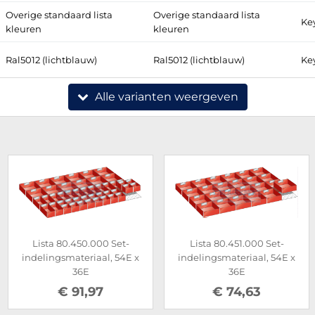
Overige standaard lista
Overige standaard lista
Ke
kleuren
kleuren
Ral5012 (lichtblauw)
Ral5012 (lichtblauw)
Ke
Alle varianten weergeven
Lista 80.450.000 Set-
Lista 80.451.000 Set-
indelingsmateriaal, 54E x
indelingsmateriaal, 54E x
36E
36E
€ 91,97
€ 74,63