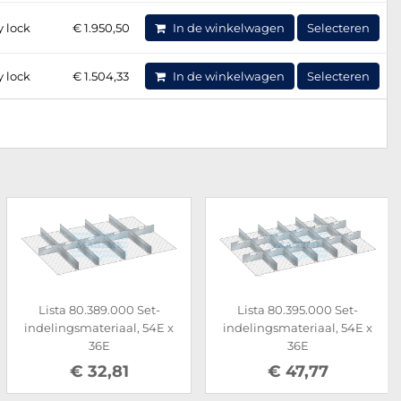
y lock
€ 1.950,50
In de winkelwagen
Selecteren
y lock
€ 1.504,33
In de winkelwagen
Selecteren
Lista 80.389.000 Set-
Lista 80.395.000 Set-
indelingsmateriaal, 54E x
indelingsmateriaal, 54E x
36E
36E
€ 32,81
€ 47,77