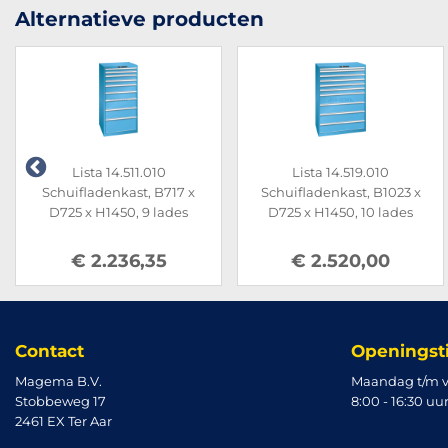
Alternatieve producten
Lista 14.511.010
Lista 14.519.010
Schuifladenkast, B717 x
Schuifladenkast, B1023 x
D725 x H1450, 9 lades
D725 x H1450, 10 lades
€ 2.236,35
€ 2.520,00
Contact
Openingst
Magema B.V.
Maandag t/m v
Stobbeweg 17
8:00 - 16:30 uu
2461 EX Ter Aar