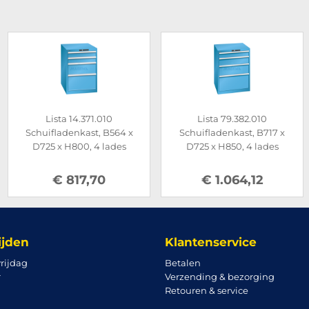
Lista 14.371.010
Lista 79.382.010
Schuifladenkast, B564 x
Schuifladenkast, B717 x
D725 x H800, 4 lades
D725 x H850, 4 lades
€ 817,70
€ 1.064,12
ijden
Klantenservice
rijdag
Betalen
r
Verzending & bezorging
Retouren & service