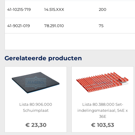
41-10215-719
14.515.XXX
200
41-9021-019
78.291.010
75
Gerelateerde producten
Lista 80.906.000
Lista 80.388.000 Set-
Schuimplaat
indelingsmateriaal, 54E x
36E
€ 23,30
€ 103,53