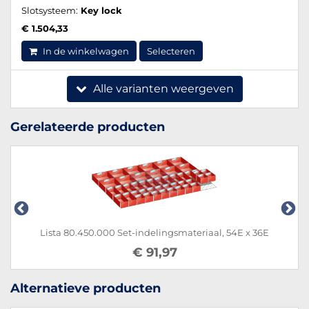
Slotsysteem:
Key lock
€ 1.504,33
In de winkelwagen
Selecteren
Alle varianten weergeven
Gerelateerde producten
Lista 80.450.000 Set-indelingsmateriaal, 54E x 36E
€ 91,97
Alternatieve producten