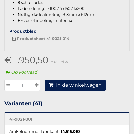
8 schuiflades
Ladeindeling: 1x100 / 4x150 / 1x200
Nuttige ladeafmeting: 918mm x 612mm
Exclusief indelingsmateriaal
Productblad
Productsheet 41-9021-014
€ 1.950,50
excl. btw
Op voorraad
In de winkelwagen
Varianten (41)
41-9021-001
Artikelnummer fabrikant:
14.515.010