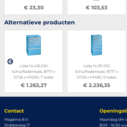
€ 23,30
€ 103,53
Alternatieve producten
Lista 14.416.010
Lista 14.511.010
Schuifladenkast, B717 x
Schuifladenkast, B717 x
D725 x H1000, 7 lades
D725 x H1450, 9 lades
€ 1.263,27
€ 2.236,35
Contact
Openingst
Magema B.V.
Maandag t/m v
Stobbeweg 17
8:00 - 16:30 uu