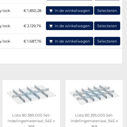
y lock
€ 1.850,28
In de winkelwagen
Selecteren
y lock
€ 2.129,76
In de winkelwagen
Selecteren
y lock
€ 1.687,76
In de winkelwagen
Selecteren
Lista 80.389.000 Set-
Lista 80.395.000 Set-
indelingsmateriaal, 54E x
indelingsmateriaal, 54E x
36E
36E