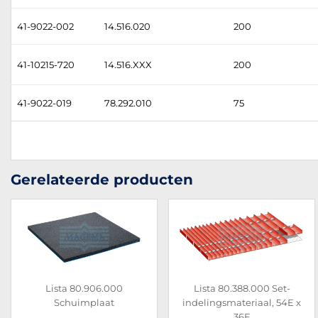
41-9022-002
14.516.020
200
41-10215-720
14.516.XXX
200
41-9022-019
78.292.010
75
Gerelateerde producten
Lista 80.906.000
Lista 80.388.000 Set-
Schuimplaat
indelingsmateriaal, 54E x
36E