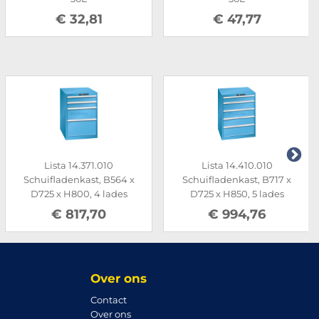
€ 32,81
€ 47,77
Lista 14.371.010
Lista 14.410.010
Schuifladenkast, B564 x
Schuifladenkast, B717 x
D725 x H800, 4 lades
D725 x H850, 5 lades
€ 817,70
€ 994,76
Over ons
Contact
Over ons