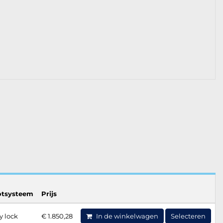
otsysteem
Prijs
y lock
€ 1.850,28
In de winkelwagen
Selecteren