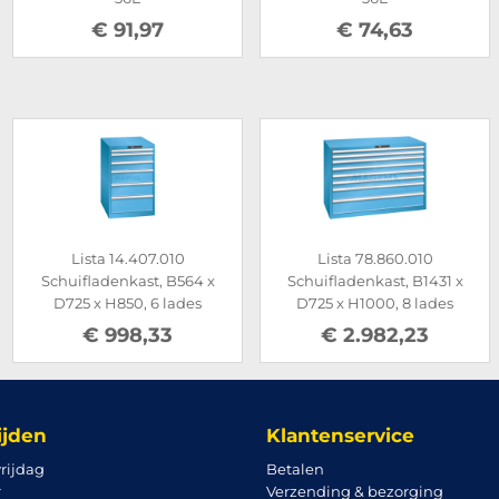
€ 91,97
€ 74,63
Lista 14.407.010
Lista 78.860.010
Schuifladenkast, B564 x
Schuifladenkast, B1431 x
D725 x H850, 6 lades
D725 x H1000, 8 lades
€ 998,33
€ 2.982,23
ijden
Klantenservice
rijdag
Betalen
r
Verzending & bezorging