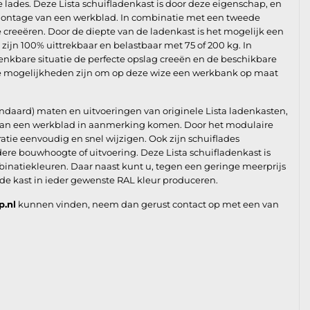
e lades. Deze Lista schuifladenkast is door deze eigenschap, en
montage van een werkblad. In combinatie met een tweede
e creeëren. Door de diepte van de ladenkast is het mogelijk een
ijn 100% uittrekbaar en belastbaar met 75 of 200 kg. In
enkbare situatie de perfecte opslag creeën en de beschikbare
de mogelijkheden zijn om op deze wize een werkbank op maat
andaard) maten en uitvoeringen van originele Lista ladenkasten,
e van een werkblad in aanmerking komen. Door het modulaire
ie eenvoudig en snel wijzigen. Ook zijn schuiflades
re bouwhoogte of uitvoering. Deze Lista schuifladenkast is
binatiekleuren. Daar naast kunt u, tegen een geringe meerprijs
 de kast in ieder gewenste RAL kleur produceren.
p.nl
kunnen vinden, neem dan gerust contact op met een van