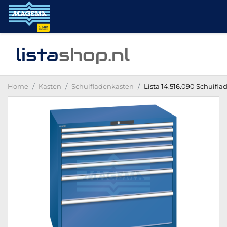
lista
shop
.nl
Home
Kasten
Schuifladenkasten
Lista 14.516.090 Schuifla