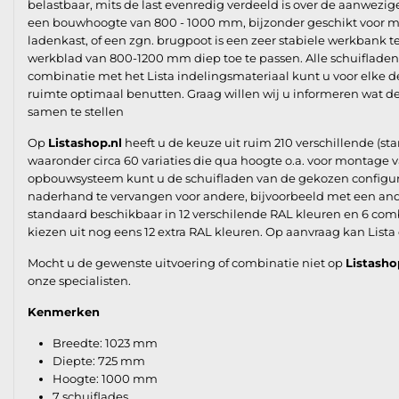
belastbaar, mits de last evenredig verdeeld is over de aanwezig
een bouwhoogte van 800 - 1000 mm, bijzonder geschikt voor 
ladenkast, of een zgn. brugpoot is een zeer stabiele werkbank t
werkblad van 800-1200 mm diep toe te passen. Alle schuifladen z
combinatie met het Lista indelingsmateriaal kunt u voor elke d
ruimte optimaal benutten. Graag willen wij u informeren wat 
samen te stellen
Op
Listashop.nl
heeft u de keuze uit ruim 210 verschillende (st
waaronder circa 60 variaties die qua hoogte o.a. voor montag
opbouwsysteem kunt u de schuifladen van de gekozen configurat
naderhand te vervangen voor andere, bijvoorbeeld met een ande
standaard beschikbaar in 12 verschilende RAL kleuren en 6 com
kiezen uit nog eens 12 extra RAL kleuren. Op aanvraag kan Lista
Mocht u de gewenste uitvoering of combinatie niet op
Listasho
onze specialisten.
Kenmerken
Breedte: 1023 mm
Diepte: 725 mm
Hoogte: 1000 mm
7 schuiflades