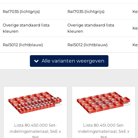
Ral7035 (lichtgrijs)
Ral7035 (lichtgrijs)
Ke
Overige standaard lista
Overige standaard lista
Ke
kleuren
kleuren
Ral5012 (lichtblauw)
Ral5012 (lichtblauw)
Ke
Alle varianten weergeven
Lista 80.450.000 Set-
Lista 80.451.000 Set-
indelingsmateriaal, 54E x
indelingsmateriaal, 54E x
36E
36E