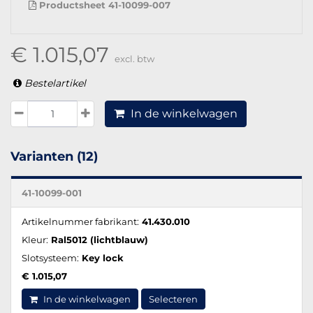
Productsheet 41-10099-007
€ 1.015,07
excl. btw
Bestelartikel
In de winkelwagen
Varianten (12)
41-10099-001
Artikelnummer fabrikant:
41.430.010
Kleur:
Ral5012 (lichtblauw)
Slotsysteem:
Key lock
€ 1.015,07
In de winkelwagen
Selecteren