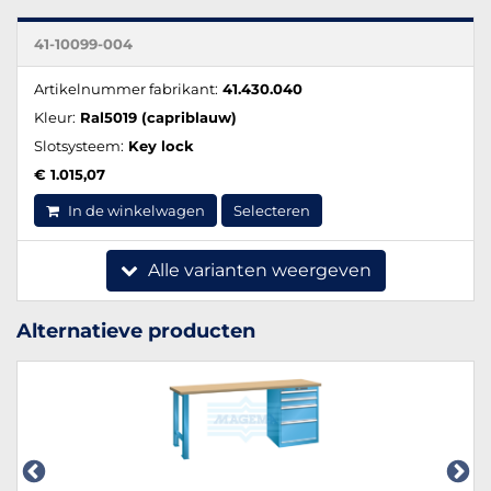
41-10099-004
Artikelnummer fabrikant:
41.430.040
Kleur:
Ral5019 (capriblauw)
Slotsysteem:
Key lock
€ 1.015,07
In de winkelwagen
Selecteren
Alle varianten weergeven
Alternatieve producten