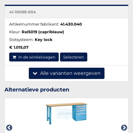
41-10099-004
Artikelnummer fabrikant:
41.430.040
Kleur:
Ral5019 (capriblauw)
Slotsysteem:
Key lock
€ 1.015,07
In de winkelwagen
Selecteren
Alle varianten weergeven
Alternatieve producten