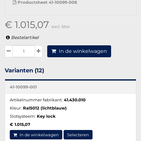
Productsheet 41-10099-008
€ 1.015,07
excl. btw
Bestelartikel
In de winkelwagen
Varianten (12)
41-10099-001
Artikelnummer fabrikant:
41.430.010
Kleur:
Ral5012 (lichtblauw)
Slotsysteem:
Key lock
€ 1.015,07
In de winkelwagen
Selecteren