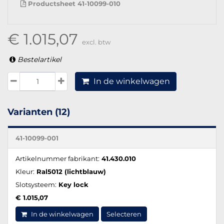
Productsheet 41-10099-010
€ 1.015,07
excl. btw
Bestelartikel
In de winkelwagen
Varianten (12)
41-10099-001
Artikelnummer fabrikant:
41.430.010
Kleur:
Ral5012 (lichtblauw)
Slotsysteem:
Key lock
€ 1.015,07
In de winkelwagen
Selecteren