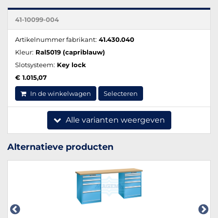
41-10099-004
Artikelnummer fabrikant:
41.430.040
Kleur:
Ral5019 (capriblauw)
Slotsysteem:
Key lock
€ 1.015,07
In de winkelwagen
Selecteren
Alle varianten weergeven
Alternatieve producten