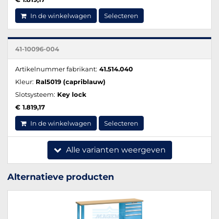
In de winkelwagen
Selecteren
41-10096-004
Artikelnummer fabrikant:
41.514.040
Kleur:
Ral5019 (capriblauw)
Slotsysteem:
Key lock
€ 1.819,17
In de winkelwagen
Selecteren
Alle varianten weergeven
Alternatieve producten