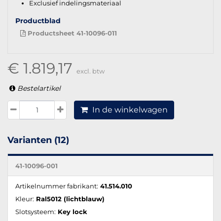
Exclusief indelingsmateriaal
Productblad
Productsheet 41-10096-011
€ 1.819,17
excl. btw
Bestelartikel
In de winkelwagen
Varianten (12)
41-10096-001
Artikelnummer fabrikant:
41.514.010
Kleur:
Ral5012 (lichtblauw)
Slotsysteem:
Key lock