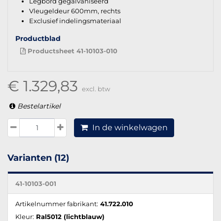
Legbord gegalvaniseerd
Vleugeldeur 600mm, rechts
Exclusief indelingsmateriaal
Productblad
Productsheet 41-10103-010
€ 1.329,83
excl. btw
Bestelartikel
In de winkelwagen
Varianten (12)
41-10103-001
Artikelnummer fabrikant:
41.722.010
Kleur:
Ral5012 (lichtblauw)