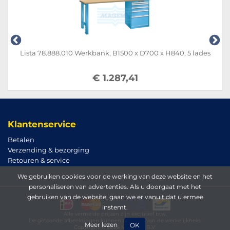
Lista 78.888.010 Werkbank, B1500 x D700 x H840, 5 lades
€ 1.287,41
Klantenservice
Betalen
Verzending & bezorging
Retouren & service
We gebruiken cookies voor de werking van deze website en het
personaliseren van advertenties. Als u doorgaat met het
gebruiken van de website, gaan we er vanuit dat u ermee
instemt.
Alle vermelde prijzen zijn exclusief btw.
De getoonde afbeeldingen kunnen afwijken van de werkelijkheid.
Meer lezen
OK
Copyright © 2026 Magema B.V.