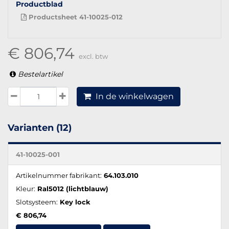
Productblad
Productsheet 41-10025-012
€ 806,74
excl. btw
Bestelartikel
In de winkelwagen
Varianten (12)
41-10025-001
Artikelnummer fabrikant:
64.103.010
Kleur:
Ral5012 (lichtblauw)
Slotsysteem:
Key lock
€ 806,74