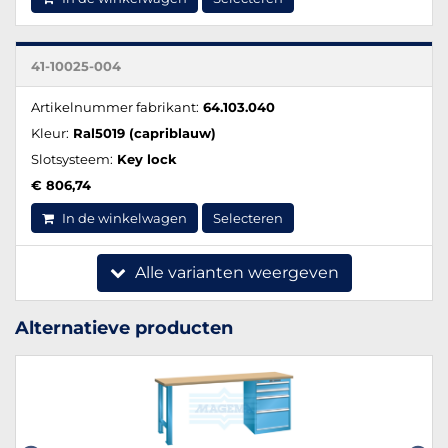
41-10025-004
Artikelnummer fabrikant:
64.103.040
Kleur:
Ral5019 (capriblauw)
Slotsysteem:
Key lock
€ 806,74
In de winkelwagen
Selecteren
Alle varianten weergeven
Alternatieve producten