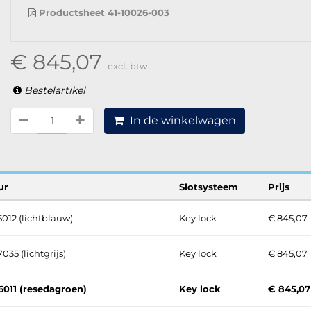
Productsheet 41-10026-003
€ 845,07
excl. btw
Bestelartikel
In de winkelwagen
ur
Slotsysteem
Prijs
5012 (lichtblauw)
Key lock
€ 845,07
035 (lichtgrijs)
Key lock
€ 845,07
6011 (resedagroen)
Key lock
€ 845,07