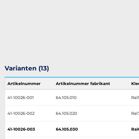
Varianten (13)
Artikelnummer
Artikelnummer fabrikant
Kle
41-10026-001
64.105.010
Ral
41-10026-002
64.105.020
Ral7
41-10026-003
64.105.030
Ral