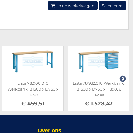
In de winkelwagen
Selecteren
Lista 78.900.010
Lista 78.932.010 Werkbank,
Werkbank, B1500 x D750 x
B1500 x D750 x H890, 6
H890
lades
€ 459,51
€ 1.528,47
Over ons