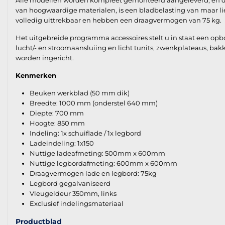
Alle modellen worden kompleet gemonteerd aangeleverd, en derh
van hoogwaardige materialen, is een bladbelasting van maar lie
volledig uittrekbaar en hebben een draagvermogen van 75 kg.
Het uitgebreide programma accessoires stelt u in staat een op
lucht/- en stroomaansluiing en licht tunits, zwenkplateaus, ba
worden ingericht.
Kenmerken
Beuken werkblad (50 mm dik)
Breedte: 1000 mm (onderstel 640 mm)
Diepte: 700 mm
Hoogte: 850 mm
Indeling: 1x schuiflade / 1x legbord
Ladeindeling: 1x150
Nuttige ladeafmeting: 500mm x 600mm
Nuttige legbordafmeting: 600mm x 600mm
Draagvermogen lade en legbord: 75kg
Legbord gegalvaniseerd
Vleugeldeur 350mm, links
Exclusief indelingsmateriaal
Productblad