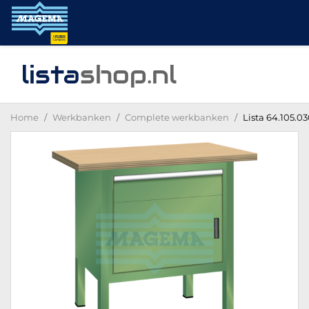
lista
shop
.nl
Home
Werkbanken
Complete werkbanken
Lista 64.105.0