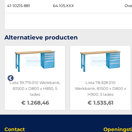
41-10215-881
64.105.XXX
Ove
Alternatieve producten
Lista 39.719.010 Werkbank,
Lista 78.928.010
B1500 x D800 x H850, 5
Werkbank, B1500 x D800 x
lades
H900, 5 lades
€ 1.268,46
€ 1.535,61
Contact
Openingst