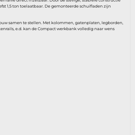
alve direct inzetbaar. Door de stevige, stabiele constructie
fst 1,5 ton toelaatbaar. De gemonteerde schuifladen zijn
bouw samen te stellen. Met kolommen, gatenplaten, legborden,
kkenrails, e.d. kan de Compact werkbank volledig naar wens