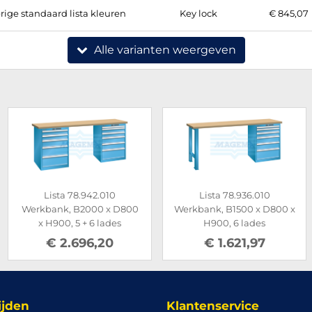
rige standaard lista kleuren
Key lock
€ 845,07
Alle varianten weergeven
Lista 78.942.010
Lista 78.936.010
Werkbank, B2000 x D800
Werkbank, B1500 x D800 x
x H900, 5 + 6 lades
H900, 6 lades
€ 2.696,20
€ 1.621,97
ijden
Klantenservice