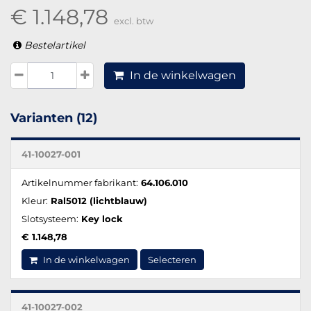
€ 1.148,78
excl. btw
Bestelartikel
In de winkelwagen
Varianten (12)
41-10027-001
Artikelnummer fabrikant:
64.106.010
Kleur:
Ral5012 (lichtblauw)
Slotsysteem:
Key lock
€ 1.148,78
In de winkelwagen
Selecteren
41-10027-002