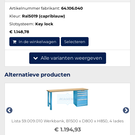
Artikelnummer fabrikant:
64.106.040
Kleur:
Ral5019 (capriblauw)
Slotsysteem:
Key lock
€ 1.148,78
In de winkelwagen
Selecteren
Alle varianten weergeven
Alternatieve producten
Lista 59.009.010 Werkbank, B1500 x D800 x H850, 4 lades
€ 1.194,93