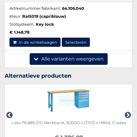
Artikelnummer fabrikant:
64.106.040
Kleur:
Ral5019 (capriblauw)
Slotsysteem:
Key lock
€ 1.148,78
In de winkelwagen
Selecteren
Alle varianten weergeven
Alternatieve producten
Lista 78.889.010 Werkbank, B2000 x D700 x H840, 5 lades