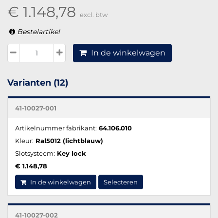
€ 1.148,78
excl. btw
Bestelartikel
In de winkelwagen
Varianten (12)
41-10027-001
Artikelnummer fabrikant:
64.106.010
Kleur:
Ral5012 (lichtblauw)
Slotsysteem:
Key lock
€ 1.148,78
In de winkelwagen
Selecteren
41-10027-002