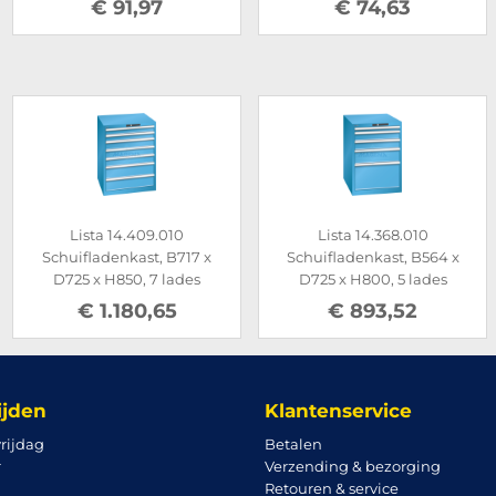
€ 91,97
€ 74,63
Lista 14.409.010
Lista 14.368.010
Schuifladenkast, B717 x
Schuifladenkast, B564 x
D725 x H850, 7 lades
D725 x H800, 5 lades
€ 1.180,65
€ 893,52
ijden
Klantenservice
rijdag
Betalen
r
Verzending & bezorging
Retouren & service