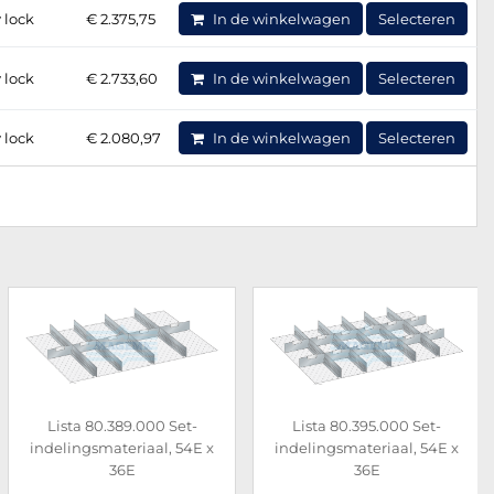
 lock
€ 2.375,75
In de winkelwagen
Selecteren
 lock
€ 2.733,60
In de winkelwagen
Selecteren
 lock
€ 2.080,97
In de winkelwagen
Selecteren
Lista 80.389.000 Set-
Lista 80.395.000 Set-
indelingsmateriaal, 54E x
indelingsmateriaal, 54E x
36E
36E