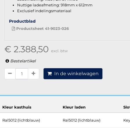
Nuttige ladeafmeting: 918mm x 612mm
Exclusief indelingsmateriaal
Productblad
Productsheet 41-9023-026
€ 2.388,50
excl. btw
Bestelartikel
In de winkelwagen
Kleur kasthuis
Kleur laden
Sl
Ral5012 (lichtblauw)
Ral5012 (lichtblauw)
Key