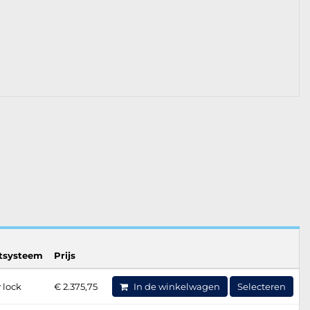
otsysteem
Prijs
 lock
€ 2.375,75
In de winkelwagen
Selecteren