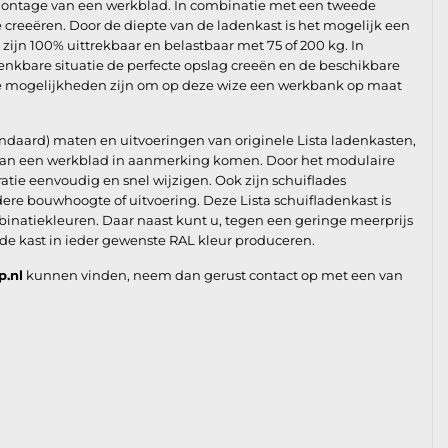
montage van een werkblad. In combinatie met een tweede
e creeëren. Door de diepte van de ladenkast is het mogelijk een
ijn 100% uittrekbaar en belastbaar met 75 of 200 kg. In
enkbare situatie de perfecte opslag creeën en de beschikbare
de mogelijkheden zijn om op deze wize een werkbank op maat
andaard) maten en uitvoeringen van originele Lista ladenkasten,
e van een werkblad in aanmerking komen. Door het modulaire
ie eenvoudig en snel wijzigen. Ook zijn schuiflades
re bouwhoogte of uitvoering. Deze Lista schuifladenkast is
binatiekleuren. Daar naast kunt u, tegen een geringe meerprijs
 de kast in ieder gewenste RAL kleur produceren.
p.nl
kunnen vinden, neem dan gerust contact op met een van