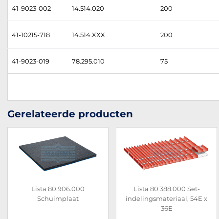
41-9023-002
14.514.020
200
41-10215-718
14.514.XXX
200
41-9023-019
78.295.010
75
Gerelateerde producten
Lista 80.906.000
Lista 80.388.000 Set-
Schuimplaat
indelingsmateriaal, 54E x
36E