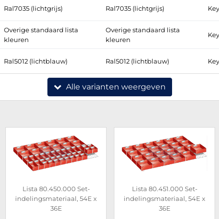
Ral7035 (lichtgrijs)
Ral7035 (lichtgrijs)
Key
Overige standaard lista
Overige standaard lista
Key
kleuren
kleuren
Ral5012 (lichtblauw)
Ral5012 (lichtblauw)
Key
Alle varianten weergeven
Lista 80.450.000 Set-
Lista 80.451.000 Set-
indelingsmateriaal, 54E x
indelingsmateriaal, 54E x
36E
36E