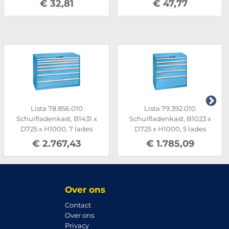
€ 32,81
€ 47,77
Lista 78.856.010
Lista 79.392.010
Schuifladenkast, B1431 x
Schuifladenkast, B1023 x
D725 x H1000, 7 lades
D725 x H1000, 5 lades
€ 2.767,43
€ 1.785,09
Over ons
Contact
Over ons
Privacy