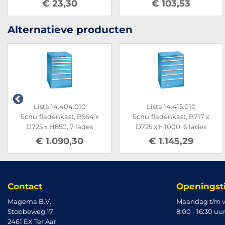
€ 23,30
€ 103,53
Alternatieve producten
Lista 14.404.010
Lista 14.415.010
Schuifladenkast, B564 x
Schuifladenkast, B717 x
D725 x H850, 7 lades
D725 x H1000, 6 lades
€ 1.090,30
€ 1.145,29
Contact
Openingst
Magema B.V.
Maandag t/m v
Stobbeweg 17
8:00 - 16:30 uu
2461 EX Ter Aar