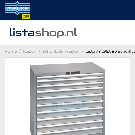
lista
shop
.nl
Home
Kasten
Schuifladenkasten
Lista 78.295.080 Schuifla