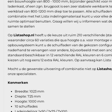
een bouwhoogte van 800 - 1000 mm, bijzonder geschikt voor 
ladenkast, of een zgn. brugpoot is een zeer stabiele werkbank t
werkblad van 800-1200 mm diep toe te passen. Alle schuifladen z
combinatie met het Lista indelingsmateriaal kunt u voor elke d
ruimte optimaal benutten. Graag willen wij u informeren wat 
samen te stellen
Op
Listashop.nl
heeft u de keuze uit ruim 210 verschillende (st
waaronder circa 60 variaties die qua hoogte o.a. voor montag
opbouwsysteem kunt u de schuifladen van de gekozen configurat
naderhand te vervangen voor andere, bijvoorbeeld met een ande
standaard beschikbaar in 12 verschilende RAL kleuren en 6 com
kiezen uit nog eens 12 extra RAL kleuren. Op aanvraag kan Lista
Mocht u de gewenste uitvoering of combinatie niet op
Listasho
onze specialisten.
Kenmerken
Breedte: 1023 mm
Diepte: 725 mm
Hoogte: 1000 mm
10 schuiflades
Ladeindeling: 1x50 / 2x75 / 7x100