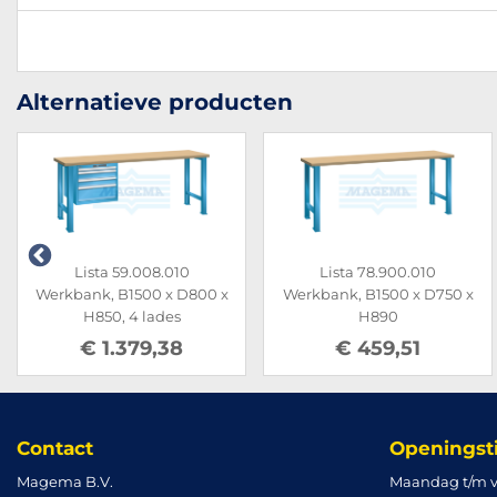
Alternatieve producten
Lista 59.008.010
Lista 78.900.010
Werkbank, B1500 x D800 x
Werkbank, B1500 x D750 x
H850, 4 lades
H890
€ 1.379,38
€ 459,51
Contact
Openingst
Magema B.V.
Maandag t/m v