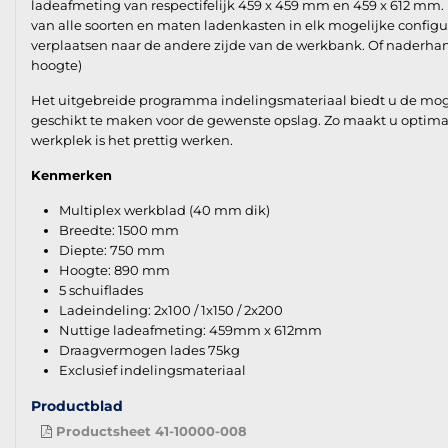
ladeafmeting van respectifelijk 459 x 459 mm en 459 x 612 mm.
van alle soorten en maten ladenkasten in elk mogelijke configu
verplaatsen naar de andere zijde van de werkbank. Of naderhan
hoogte)
Het uitgebreide programma indelingsmateriaal biedt u de mogeli
geschikt te maken voor de gewenste opslag. Zo maakt u optima
werkplek is het prettig werken.
Kenmerken
Multiplex werkblad (40 mm dik)
Breedte: 1500 mm
Diepte: 750 mm
Hoogte: 890 mm
5 schuiflades
Ladeindeling: 2x100 / 1x150 / 2x200
Nuttige ladeafmeting: 459mm x 612mm
Draagvermogen lades 75kg
Exclusief indelingsmateriaal
Productblad
Productsheet 41-10000-008