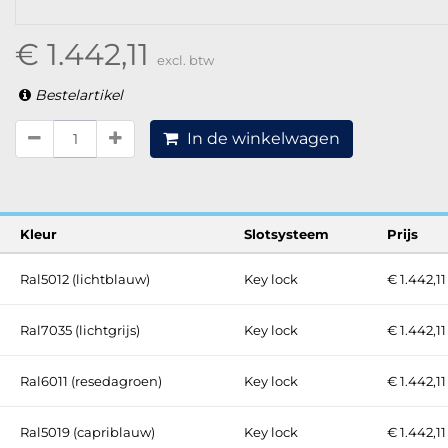
€ 1.442,11
excl. btw
Bestelartikel
In de winkelwagen
Kleur
Slotsysteem
Prijs
Ral5012 (lichtblauw)
Key lock
€ 1.442,11
Ral7035 (lichtgrijs)
Key lock
€ 1.442,11
Ral6011 (resedagroen)
Key lock
€ 1.442,11
Ral5019 (capriblauw)
Key lock
€ 1.442,11