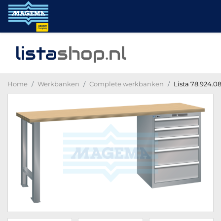
lista
shop
.nl
Home
Werkbanken
Complete werkbanken
Lista 78.924.0