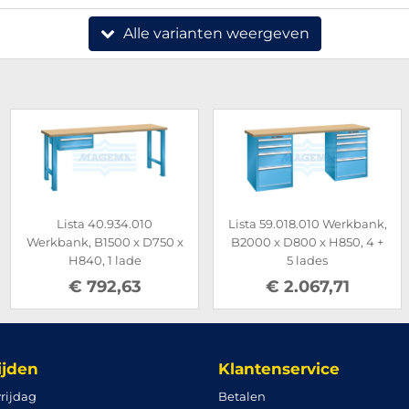
Alle varianten weergeven
Lista 40.934.010
Lista 59.018.010 Werkbank,
Werkbank, B1500 x D750 x
B2000 x D800 x H850, 4 +
H840, 1 lade
5 lades
€ 792,63
€ 2.067,71
ijden
Klantenservice
rijdag
Betalen