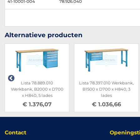
41-10001-004
78.926.040
Alternatieve producten
Lista 78.889.010
Lista 78.397.010 Werkbank,
Werkbank, B2000 x D700
B1500 x D700 x H840, 3
x H840, 5 lades
lades
€ 1.376,07
€ 1.036,66
Contact
Openingst