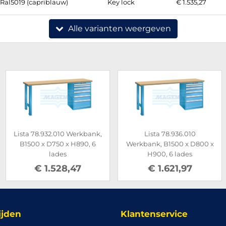
Ral5019 (capriblauw)
Key lock
€ 1.535,27
Alle varianten weergeven
Lista 78.932.010 Werkbank,
Lista 78.936.010
B1500 x D750 x H890, 6
Werkbank, B1500 x D800 x
lades
H900, 6 lades
€ 1.528,47
€ 1.621,97
ijden
Klantenservice