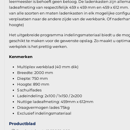
leermeester is behoeft geen betoog. De ladenkasten zijn allemaa
ladeafmeting van respectifelijk 459 x 459 mm en 459 x 612 mm.
van alle soorten en maten ladenkasten in elk mogelijke configu
verplaatsen naar de andere zijde van de werkbank. Of naderhan
hoogte)
Het uitgebreide programma indelingsmateriaal biedt u de mogeli
geschikt te maken voor de gewenste opslag. Zo maakt u optima
werkplek is het prettig werken.
Kenmerken
Multiplex werkblad (40 mm dik)
Breedte: 2000 mm
Diepte: 750 mm
Hoogte: 890 mm
5 schuiflades
Ladeindeling: 2x100 / 1x150 / 2x200
Nuttige ladeafmeting: 459mm x 612mm
Draagvermogen lades 75kg
Exclusief indelingsmateriaal
Productblad