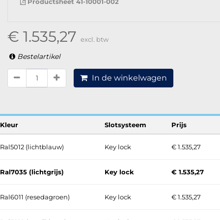
Productsheet 41-10001-002
€ 1.535,27
excl. btw
Bestelartikel
In de winkelwagen
Kleur
Slotsysteem
Prijs
Ral5012 (lichtblauw)
Key lock
€ 1.535,27
Ral7035 (lichtgrijs)
Key lock
€ 1.535,27
Ral6011 (resedagroen)
Key lock
€ 1.535,27