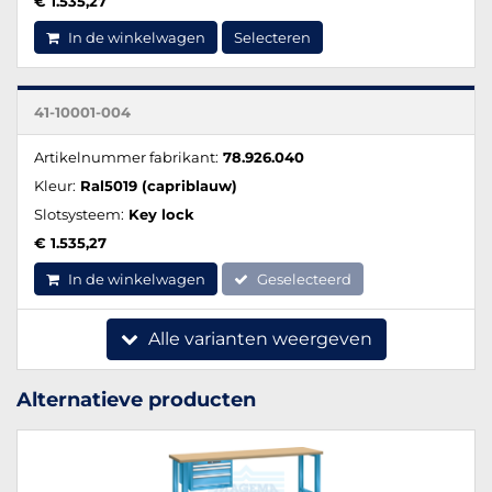
€ 1.535,27
In de winkelwagen
Selecteren
41-10001-004
Artikelnummer fabrikant:
78.926.040
Kleur:
Ral5019 (capriblauw)
Slotsysteem:
Key lock
€ 1.535,27
In de winkelwagen
Geselecteerd
Alle varianten weergeven
Alternatieve producten