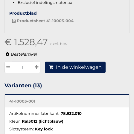
Exclusief indelingsmateriaal
Productblad
Productsheet 41-10003-004
€ 1.528,47
excl. btw
Bestelartikel
In de winkelwagen
Varianten (13)
41-10003-001
Artikelnummer fabrikant:
78.932.010
Kleur:
Ral5012 (lichtblauw)
Slotsysteem:
Key lock