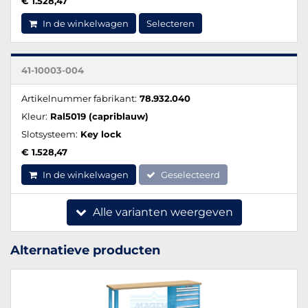
€ 1.528,47
In de winkelwagen
Selecteren
41-10003-004
Artikelnummer fabrikant:
78.932.040
Kleur:
Ral5019 (capriblauw)
Slotsysteem:
Key lock
€ 1.528,47
In de winkelwagen
Geselecteerd
Alle varianten weergeven
Alternatieve producten