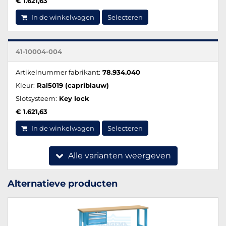
€ 1.621,63
In de winkelwagen
Selecteren
41-10004-004
Artikelnummer fabrikant:
78.934.040
Kleur:
Ral5019 (capriblauw)
Slotsysteem:
Key lock
€ 1.621,63
In de winkelwagen
Selecteren
Alle varianten weergeven
Alternatieve producten