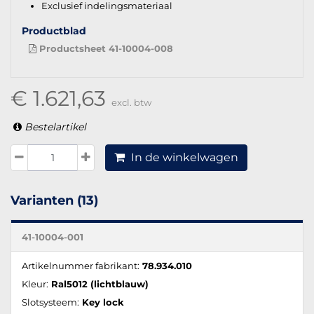
Exclusief indelingsmateriaal
Productblad
Productsheet 41-10004-008
€ 1.621,63
excl. btw
Bestelartikel
In de winkelwagen
Varianten (13)
41-10004-001
Artikelnummer fabrikant:
78.934.010
Kleur:
Ral5012 (lichtblauw)
Slotsysteem:
Key lock