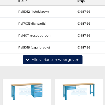
Kleur
Prijs
Ral5012 (lichtblauw)
€ 987,96
Ral7035 (lichtgrijs)
€ 987,96
Ral6011 (resedagroen)
€ 987,96
Ral5019 (capriblauw)
€ 987,96
Alle varianten weergeven