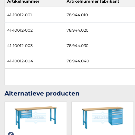
Artikelnummer
Artikelnummer fabrikant
41-10012-001
78.944.010
41-10012-002
78.944.020
41-10012-003
78.944.030
41-10012-004
78.944.040
Alternatieve producten