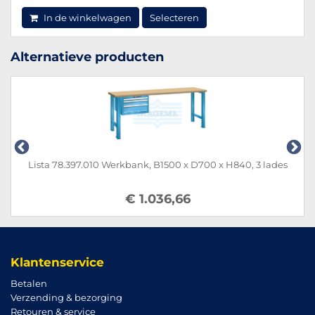
In de winkelwagen
Selecteren
Alternatieve producten
Lista 78.397.010 Werkbank, B1500 x D700 x H840, 3 lades
€ 1.036,66
Klantenservice
Betalen
Verzending & bezorging
Retouren & service