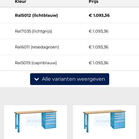
Kleur
Prijs
Ral5012 (lichtblauw)
€ 1.093,36
Ral7035 (lichtgrijs)
€ 1.093,36
Ral6011 (resedagroen)
€ 1.093,36
Ral5019 (capriblauw)
€ 1.093,36
Alle varianten weergeven