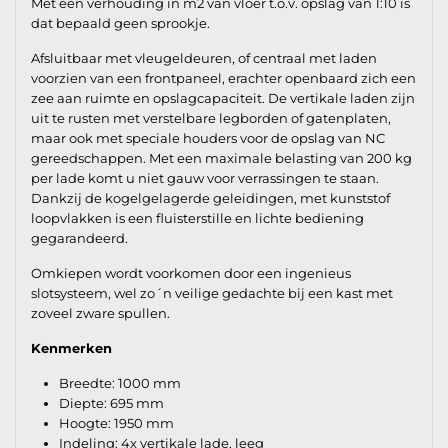
Met een verhouding in m2 van vloer t.o.v. opslag van 1:10 is
dat bepaald geen sprookje.
Afsluitbaar met vleugeldeuren, of centraal met laden
voorzien van een frontpaneel, erachter openbaard zich een
zee aan ruimte en opslagcapaciteit. De vertikale laden zijn
uit te rusten met verstelbare legborden of gatenplaten,
maar ook met speciale houders voor de opslag van NC
gereedschappen. Met een maximale belasting van 200 kg
per lade komt u niet gauw voor verrassingen te staan.
Dankzij de kogelgelagerde geleidingen, met kunststof
loopvlakken is een fluisterstille en lichte bediening
gegarandeerd.
Omkiepen wordt voorkomen door een ingenieus
slotsysteem, wel zo´n veilige gedachte bij een kast met
zoveel zware spullen.
Kenmerken
Breedte: 1000 mm
Diepte: 695 mm
Hoogte: 1950 mm
Indeling: 4x vertikale lade, leeg