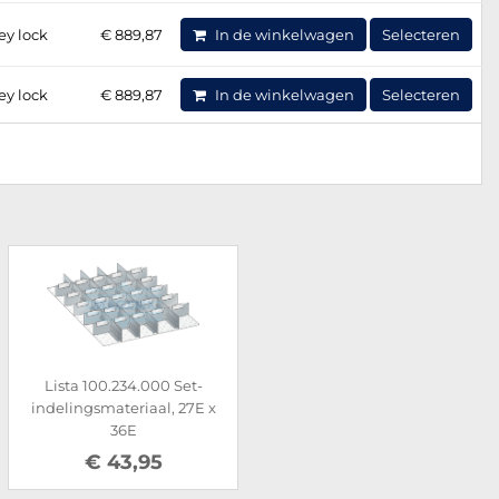
ey lock
€ 889,87
In de winkelwagen
Selecteren
ey lock
€ 889,87
In de winkelwagen
Selecteren
Lista 100.234.000 Set-
indelingsmateriaal, 27E x
36E
€ 43,95