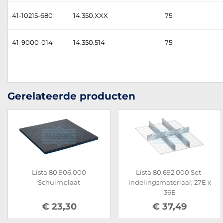
41-10215-680
14.350.XXX
75
41-9000-014
14.350.514
75
Gerelateerde producten
Lista 80.906.000
Lista 80.692.000 Set-
Schuimplaat
indelingsmateriaal, 27E x
36E
€ 23,30
€ 37,49