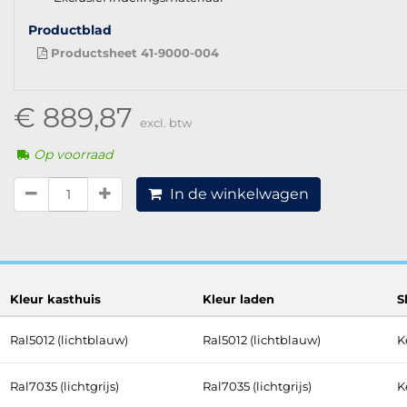
Productblad
Productsheet 41-9000-004
€ 889,87
excl. btw
Op voorraad
In de winkelwagen
Kleur kasthuis
Kleur laden
S
Ral5012 (lichtblauw)
Ral5012 (lichtblauw)
K
Ral7035 (lichtgrijs)
Ral7035 (lichtgrijs)
K