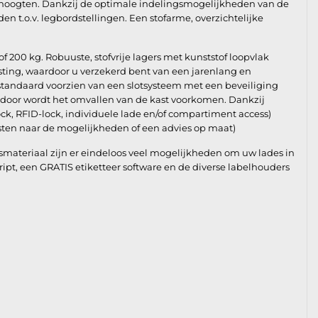
enhoogten. Dankzij de optimale indelingsmogelijkheden van de
n t.o.v. legbordstellingen. Een stofarme, overzichtelijke
of 200 kg. Robuuste, stofvrije lagers met kunststof loopvlak
asting, waardoor u verzekerd bent van een jarenlang en
 standaard voorzien van een slotsysteem met een beveiliging
rdoor wordt het omvallen van de kast voorkomen. Dankzij
ock, RFID-lock, individuele lade en/of compartiment access)
ten naar de mogelijkheden of een advies op maat)
materiaal zijn er eindeloos veel mogelijkheden om uw lades in
Script, een GRATIS etiketteer software en de diverse labelhouders