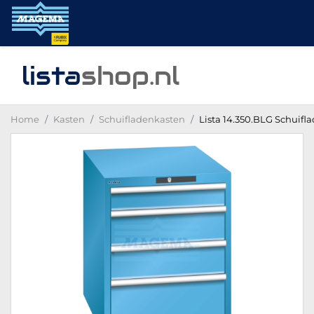
lista
shop
.nl
Home
Kasten
Schuifladenkasten
Lista 14.350.BLG Schuifl