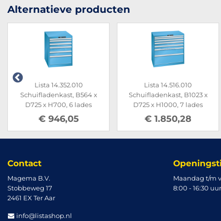
Alternatieve producten
Lista 14.352.010
Lista 14.516.010
Schuifladenkast, B564 x
Schuifladenkast, B1023 x
D725 x H700, 6 lades
D725 x H1000, 7 lades
€ 946,05
€ 1.850,28
Contact
Openingst
Magema B.V.
Maandag t/m v
Stobbeweg 17
8:00 - 16:30 uu
2461 EX Ter Aar
info@listashop.nl