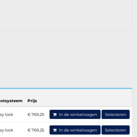
lotsysteem
Prijs
ey lock
€ 769,25
In de winkelwagen
Selecteren
ey lock
€ 769,25
In de winkelwagen
Selecteren