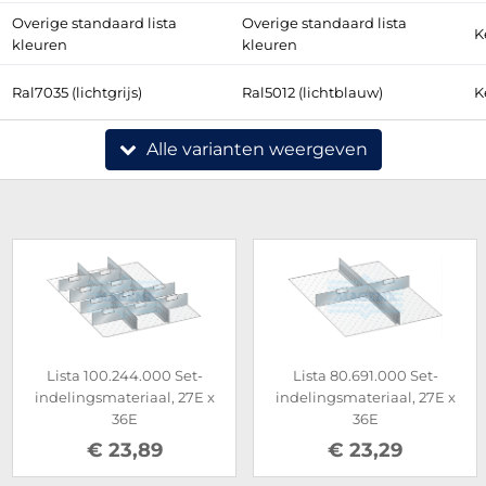
Overige standaard lista
Overige standaard lista
K
kleuren
kleuren
Ral7035 (lichtgrijs)
Ral5012 (lichtblauw)
K
Alle varianten weergeven
Lista 100.244.000 Set-
Lista 80.691.000 Set-
indelingsmateriaal, 27E x
indelingsmateriaal, 27E x
36E
36E
€ 23,89
€ 23,29