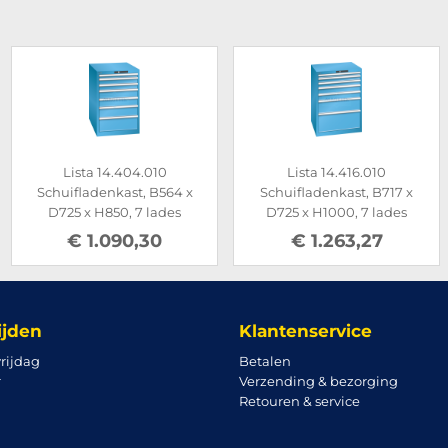
Lista 14.404.010
Lista 14.416.010
Schuifladenkast, B564 x
Schuifladenkast, B717 x
D725 x H850, 7 lades
D725 x H1000, 7 lades
€ 1.090,30
€ 1.263,27
ijden
Klantenservice
rijdag
Betalen
r
Verzending & bezorging
Retouren & service