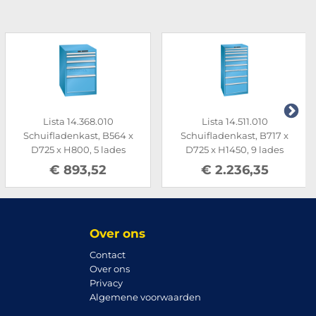
Lista 14.368.010
Lista 14.511.010
Schuifladenkast, B564 x
Schuifladenkast, B717 x
D725 x H800, 5 lades
D725 x H1450, 9 lades
€ 893,52
€ 2.236,35
Over ons
Contact
Over ons
Privacy
Algemene voorwaarden