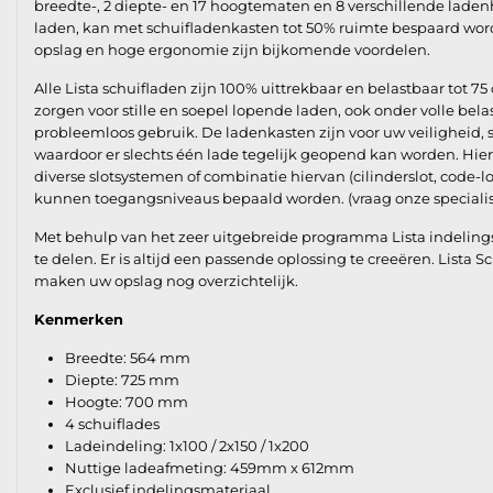
breedte-, 2 diepte- en 17 hoogtematen en 8 verschillende lad
laden, kan met schuifladenkasten tot 50% ruimte bespaard worde
opslag en hoge ergonomie zijn bijkomende voordelen.
Alle Lista schuifladen zijn 100% uittrekbaar en belastbaar tot 75 
zorgen voor stille en soepel lopende laden, ook onder volle bel
probleemloos gebruik. De ladenkasten zijn voor uw veiligheid,
waardoor er slechts één lade tegelijk geopend kan worden. Hie
diverse slotsystemen of combinatie hiervan (cilinderslot, code-l
kunnen toegangsniveaus bepaald worden. (vraag onze specialis
Met behulp van het zeer uitgebreide programma Lista indelings
te delen. Er is altijd een passende oplossing te creeëren. Lista 
maken uw opslag nog overzichtelijk.
Kenmerken
Breedte: 564 mm
Diepte: 725 mm
Hoogte: 700 mm
4 schuiflades
Ladeindeling: 1x100 / 2x150 / 1x200
Nuttige ladeafmeting: 459mm x 612mm
Exclusief indelingsmateriaal