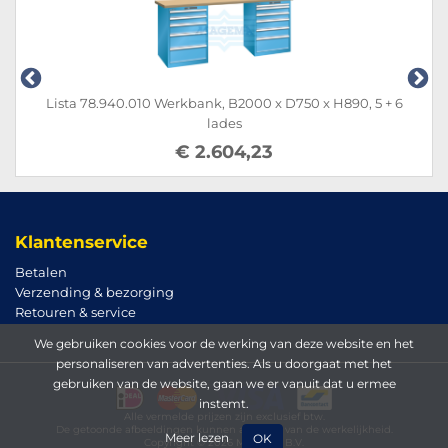
Lista 78.940.010 Werkbank, B2000 x D750 x H890, 5 + 6
lades
€ 2.604,23
Klantenservice
Betalen
Verzending & bezorging
Retouren & service
We gebruiken cookies voor de werking van deze website en het
personaliseren van advertenties. Als u doorgaat met het
gebruiken van de website, gaan we er vanuit dat u ermee
instemt.
Alle vermelde prijzen zijn exclusief btw.
De getoonde afbeeldingen kunnen afwijken van de werkelijkheid.
Meer lezen
OK
Copyright © 2026 Magema B.V.