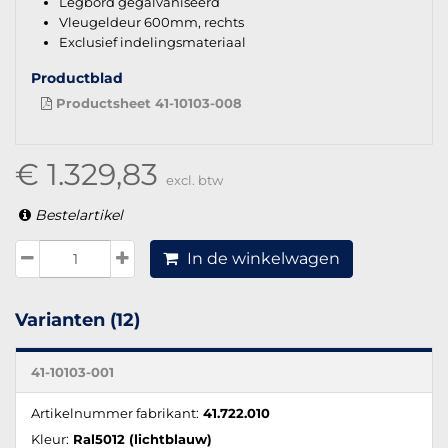
Legbord gegalvaniseerd
Vleugeldeur 600mm, rechts
Exclusief indelingsmateriaal
Productblad
Productsheet 41-10103-008
€ 1.329,83
excl. btw
Bestelartikel
In de winkelwagen
Varianten (12)
41-10103-001
Artikelnummer fabrikant:
41.722.010
Kleur:
Ral5012 (lichtblauw)