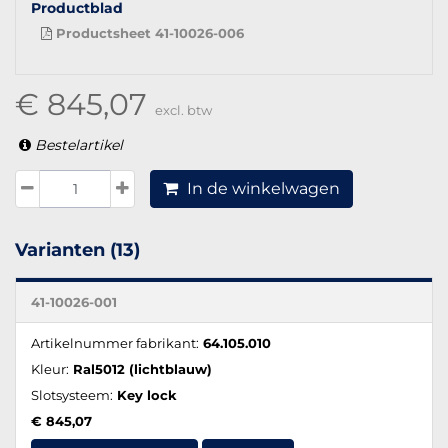
Productblad
Productsheet 41-10026-006
€ 845,07
excl. btw
Bestelartikel
In de winkelwagen
Varianten (13)
41-10026-001
Artikelnummer fabrikant:
64.105.010
Kleur:
Ral5012 (lichtblauw)
Slotsysteem:
Key lock
€ 845,07