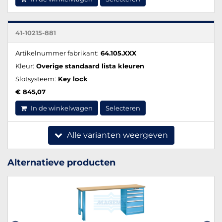
41-10215-881
Artikelnummer fabrikant:
64.105.XXX
Kleur:
Overige standaard lista kleuren
Slotsysteem:
Key lock
€ 845,07
In de winkelwagen
Selecteren
Alle varianten weergeven
Alternatieve producten