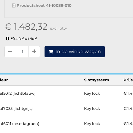
Productsheet 41-10039-010
€ 1.482,32
excl. btw
Bestelartikel
In de winkelwagen
leur
Slotsysteem
Prijs
al5012 (lichtblauw)
Key lock
€ 1.4
al7035 (lichtgrijs)
Key lock
€ 1.4
al6011 (resedagroen)
Key lock
€ 1.4