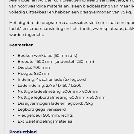
Alle modellen worden kompleet gemonteerd aangeleverd, en derh
van hoogwaardige materialen, is een bladbelasting van maar lie
volledig uittrekbaar en hebben een draagvermogen van 75 kg.
Het uitgebreide programma accessoires stelt u in staat een op
lucht/- en stroomaansluiing en licht tunits, zwenkplateaus, ba
worden ingericht.
Kenmerken
Beuken werkblad (50 mm dik)
Breedte: 1500 mm (onderstel 1230 mm)
Diepte: 700 mm
Hoogte: 850 mm
Indeling: 4x schuiflade / 2x legbord
Ladeindeling: 2x75 / 1x150 / 1x200
Nuttige ladeafmeting: 500mm x 600mm
Nuttige legbordafmeting: 600mm x 600mm
Draagvermogen lade en legbord: 75kg
Legbord gegalvaniseerd
Vleugeldeur 500mm, rechts
Exclusief indelingsmateriaal
Productblad