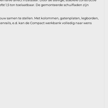
alve direct inzetbaar. Door de stevige, stabiele constructie
fst 1,5 ton toelaatbaar. De gemonteerde schuifladen zijn
bouw samen te stellen. Met kolommen, gatenplaten, legborden,
kkenrails, e.d. kan de Compact werkbank volledig naar wens