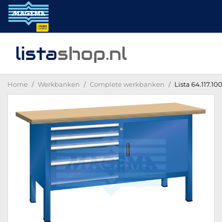
lista
shop
.nl
Home
Werkbanken
Complete werkbanken
Lista 64.117.1