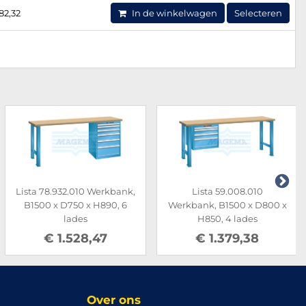
82,32
In de winkelwagen
Selecteren
Lista 78.932.010 Werkbank,
Lista 59.008.010
B1500 x D750 x H890, 6
Werkbank, B1500 x D800 x
lades
H850, 4 lades
€ 1.528,47
€ 1.379,38
Over ons