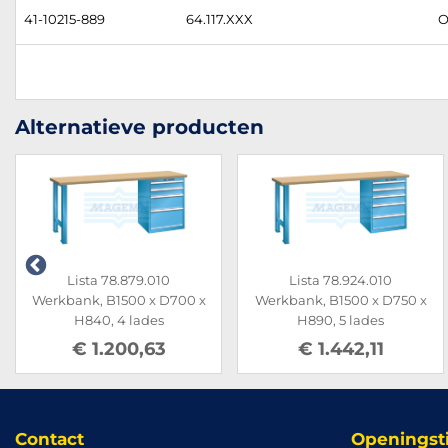
41-10215-889
64.117.XXX
O
Alternatieve producten
Lista 78.879.010
Lista 78.924.010
Werkbank, B1500 x D700 x
Werkbank, B1500 x D750 x
H840, 4 lades
H890, 5 lades
€ 1.200,63
€ 1.442,11
Contact
Openingst