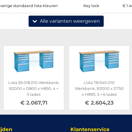
verige standaard lista kleuren
Key lock
€ 1.4
Alle varianten weergeven
Lista 59.018.010 Werkbank,
Lista 78.940.010
B2000 x D800 x H850, 4 +
Werkbank, B2000 x D750
5 lades
x H890, 5 + 6 lades
€ 2.067,71
€ 2.604,23
ijden
Klantenservice