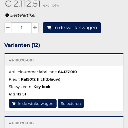
€ 2.112,51
excl. btw
Bestelartikel
In de winkelwagen
Varianten (12)
41-10070-001
Artikelnummer fabrikant:
64.127.010
Kleur:
Ral5012 (lichtblauw)
Slotsysteem:
Key lock
€ 2.112,51
In de winkelwagen
Selecteren
41-10070-002