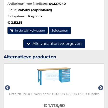
Artikelnummer fabrikant:
64.127.040
Kleur:
Ral5019 (capriblauw)
Slotsysteem:
Key lock
€ 2.112,51
In de winkelwagen
Selecteren
Alle varianten weergeven
Alternatieve producten
Lista 78.938.010 Werkbank, B2000 x D800 x H900, 6 lades
€ 1.713,60