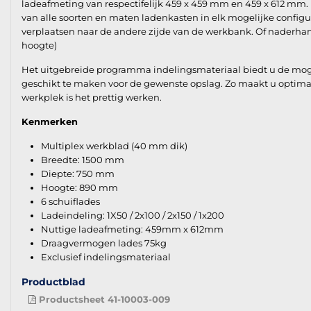
ladeafmeting van respectifelijk 459 x 459 mm en 459 x 612 mm.
van alle soorten en maten ladenkasten in elk mogelijke configu
verplaatsen naar de andere zijde van de werkbank. Of naderhan
hoogte)
Het uitgebreide programma indelingsmateriaal biedt u de mogeli
geschikt te maken voor de gewenste opslag. Zo maakt u optima
werkplek is het prettig werken.
Kenmerken
Multiplex werkblad (40 mm dik)
Breedte: 1500 mm
Diepte: 750 mm
Hoogte: 890 mm
6 schuiflades
Ladeindeling: 1X50 / 2x100 / 2x150 / 1x200
Nuttige ladeafmeting: 459mm x 612mm
Draagvermogen lades 75kg
Exclusief indelingsmateriaal
Productblad
Productsheet 41-10003-009