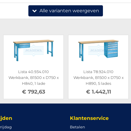
Alle varianten weergeven
Lista 40.934.010
Lista 78.924.010
Werkbank, B1500 x D750 x
Werkbank, B1500 x D750 x
H840, 1 lade
H890, 5 lades
€ 792,63
€ 1.442,11
ijden
Klantenservice
rijdag
Betalen