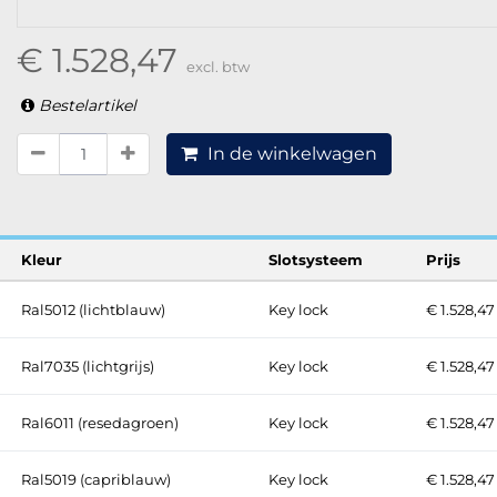
€ 1.528,47
excl. btw
Bestelartikel
In de winkelwagen
Kleur
Slotsysteem
Prijs
Ral5012 (lichtblauw)
Key lock
€ 1.528,47
Ral7035 (lichtgrijs)
Key lock
€ 1.528,47
Ral6011 (resedagroen)
Key lock
€ 1.528,47
Ral5019 (capriblauw)
Key lock
€ 1.528,47