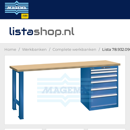
lista
shop
.nl
Home
Werkbanken
Complete werkbanken
Lista 78.932.0