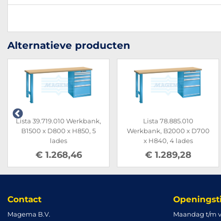
Alternatieve producten
Lista 39.719.010 Werkbank,
Lista 78.885.010
B1500 x D800 x H850, 5
Werkbank, B2000 x D700
lades
x H840, 4 lades
€ 1.268,46
€ 1.289,28
Contact
Openingst
Magema B.V.
Maandag t/m v