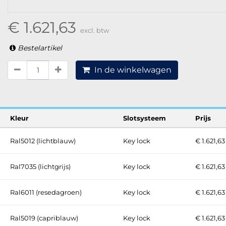
€ 1.621,63
excl. btw
Bestelartikel
In de winkelwagen
Kleur
Slotsysteem
Prijs
Ral5012 (lichtblauw)
Key lock
€ 1.621,63
Ral7035 (lichtgrijs)
Key lock
€ 1.621,63
Ral6011 (resedagroen)
Key lock
€ 1.621,63
Ral5019 (capriblauw)
Key lock
€ 1.621,63