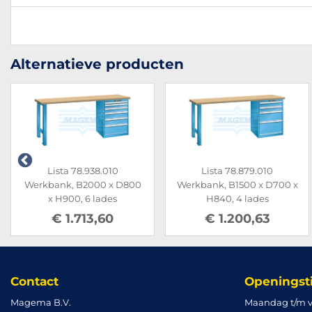
Alternatieve producten
Lista 78.938.010
Lista 78.879.010
Werkbank, B2000 x D800
Werkbank, B1500 x D700 x
x H900, 6 lades
H840, 4 lades
€ 1.713,60
€ 1.200,63
Contact
Openingst
Magema B.V.
Maandag t/m v