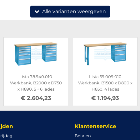
Alle varianten weergeven
Lista 78.940.010
Lista 59.009.010
Werkbank, B2000 x D750
Werkbank, B1500 x D800 x
x H890, 5 + 6 lades
H850, 4 lades
€ 2.604,23
€ 1.194,93
ijden
Klantenservice
rijdag
Betalen