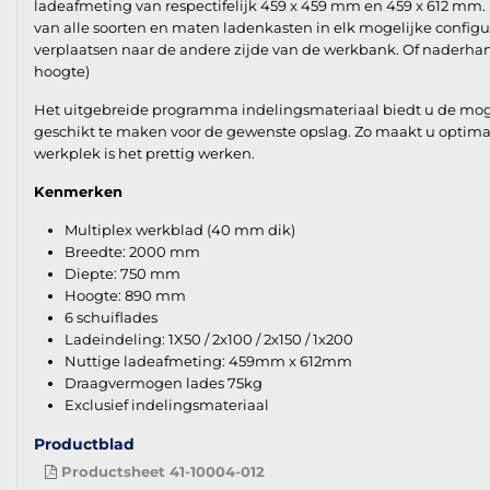
ladeafmeting van respectifelijk 459 x 459 mm en 459 x 612 mm.
van alle soorten en maten ladenkasten in elk mogelijke configu
verplaatsen naar de andere zijde van de werkbank. Of naderhan
hoogte)
Het uitgebreide programma indelingsmateriaal biedt u de mogeli
geschikt te maken voor de gewenste opslag. Zo maakt u optima
werkplek is het prettig werken.
Kenmerken
Multiplex werkblad (40 mm dik)
Breedte: 2000 mm
Diepte: 750 mm
Hoogte: 890 mm
6 schuiflades
Ladeindeling: 1X50 / 2x100 / 2x150 / 1x200
Nuttige ladeafmeting: 459mm x 612mm
Draagvermogen lades 75kg
Exclusief indelingsmateriaal
Productblad
Productsheet 41-10004-012