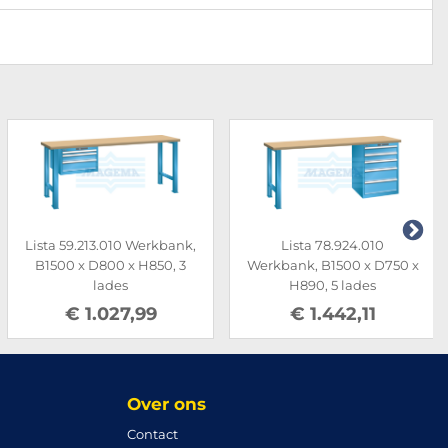
Lista 59.213.010 Werkbank,
Lista 78.924.010
B1500 x D800 x H850, 3
Werkbank, B1500 x D750 x
lades
H890, 5 lades
€ 1.027,99
€ 1.442,11
Over ons
Contact