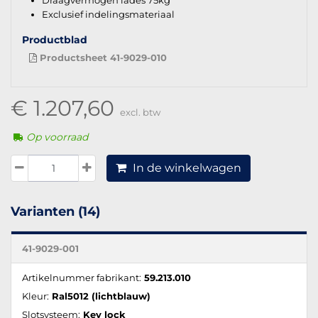
Draagvermogen lades 75kg
Exclusief indelingsmateriaal
Productblad
Productsheet 41-9029-010
€ 1.207,60
excl. btw
Op voorraad
In de winkelwagen
Varianten (14)
41-9029-001
Artikelnummer fabrikant:
59.213.010
Kleur:
Ral5012 (lichtblauw)
Slotsysteem:
Key lock