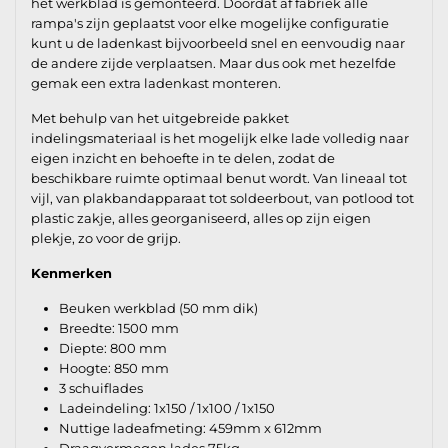
het werkblad is gemonteerd. Doordat af fabriek alle
rampa's zijn geplaatst voor elke mogelijke configuratie
kunt u de ladenkast bijvoorbeeld snel en eenvoudig naar
de andere zijde verplaatsen. Maar dus ook met hezelfde
gemak een extra ladenkast monteren.
Met behulp van het uitgebreide pakket
indelingsmateriaal is het mogelijk elke lade volledig naar
eigen inzicht en behoefte in te delen, zodat de
beschikbare ruimte optimaal benut wordt. Van lineaal tot
vijl, van plakbandapparaat tot soldeerbout, van potlood tot
plastic zakje, alles georganiseerd, alles op zijn eigen
plekje, zo voor de grijp.
Kenmerken
Beuken werkblad (50 mm dik)
Breedte: 1500 mm
Diepte: 800 mm
Hoogte: 850 mm
3 schuiflades
Ladeindeling: 1x150 / 1x100 / 1x150
Nuttige ladeafmeting: 459mm x 612mm