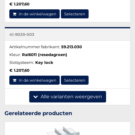
€ 1.207,60
In de winkelwagen
Selecteren
41-9029-003
Artikelnummer fabrikant:
59.213.030
Kleur:
Ral6011 (resedagroen)
Slotsysteem:
Key lock
€ 1.207,60
In de winkelwagen
Selecteren
Alle varianten weergeven
Gerelateerde producten