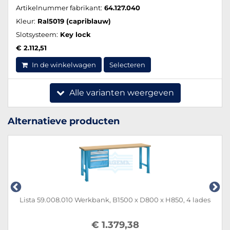
Artikelnummer fabrikant:
64.127.040
Kleur:
Ral5019 (capriblauw)
Slotsysteem:
Key lock
€ 2.112,51
In de winkelwagen
Selecteren
Alle varianten weergeven
Alternatieve producten
Lista 59.008.010 Werkbank, B1500 x D800 x H850, 4 lades
€ 1.379,38