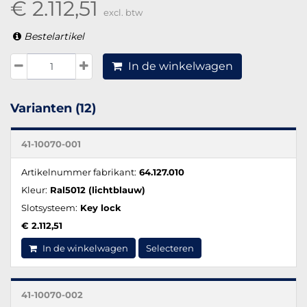
€ 2.112,51
excl. btw
Bestelartikel
In de winkelwagen
Varianten (12)
41-10070-001
Artikelnummer fabrikant:
64.127.010
Kleur:
Ral5012 (lichtblauw)
Slotsysteem:
Key lock
€ 2.112,51
In de winkelwagen
Selecteren
41-10070-002